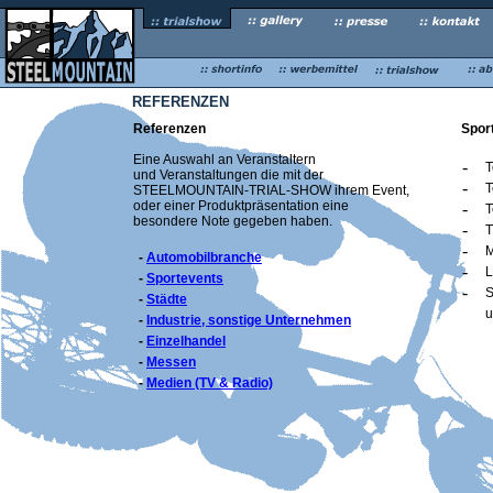
REFERENZEN
Referenzen
Spor
Eine Auswahl an Veranstaltern
-
T
und Veranstaltungen die mit der
-
T
STEELMOUNTAIN-TRIAL-SHOW ihrem Event,
oder einer Produktpräsentation eine
-
T
besondere Note gegeben haben.
-
T
-
M
-
Automobilbranche
-
L
-
Sportevents
-
S
-
Städte
u
-
Industrie, sonstige Unternehmen
-
Einzelhandel
-
Messen
-
Medien (TV & Radio)