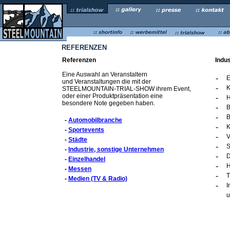
REFERENZEN
Referenzen
Indu
Eine Auswahl an Veranstaltern
-
E
und Veranstaltungen die mit der
-
K
STEELMOUNTAIN-TRIAL-SHOW ihrem Event,
oder einer Produktpräsentation eine
-
H
besondere Note gegeben haben.
-
B
-
-
Automobilbranche
-
K
-
Sportevents
-
V
-
Städte
-
S
-
Industrie, sonstige Unternehmen
-
D
-
Einzelhandel
-
H
-
Messen
-
T
-
Medien (TV & Radio)
-
I
u