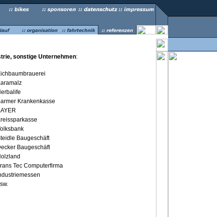
strie, sonstige Unternehmen
:
ichbaumbrauerei
aramalz
erbalife
armer Krankenkasse
BAYER
reissparkasse
olksbank
teidle Baugeschäft
ecker Baugeschäft
olzland
rans Tec Computerfirma
ndustriemessen
sw.